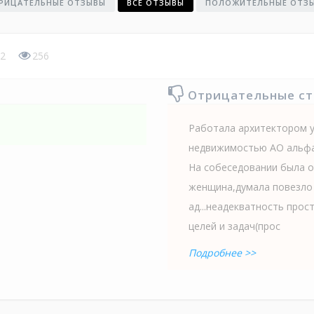
РИЦАТЕЛЬНЫЕ ОТЗЫВЫ
ВСЕ ОТЗЫВЫ
ПОЛОЖИТЕЛЬНЫЕ ОТЗ
2
256
Отрицательные с
Работала архитектором 
недвижимостью АО альфа
На собеседовании была о
женщина,думала повезло 
ад...неадекватность прос
целей и задач(прос
Подробнее >>