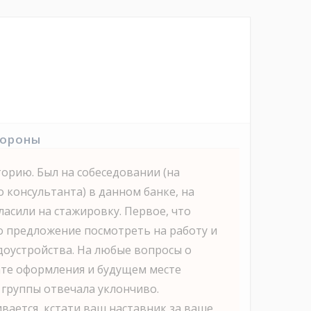
тороны
торию. Был на собеседовании (на
 консультанта) в данном банке, на
асили на стажировку. Первое, что
ло предложение посмотреть на работу и
доустройства. На любые вопросы о
ате оформления и будущем месте
группы отвечала уклончиво.
вается, кстати ваш наставник за ваше