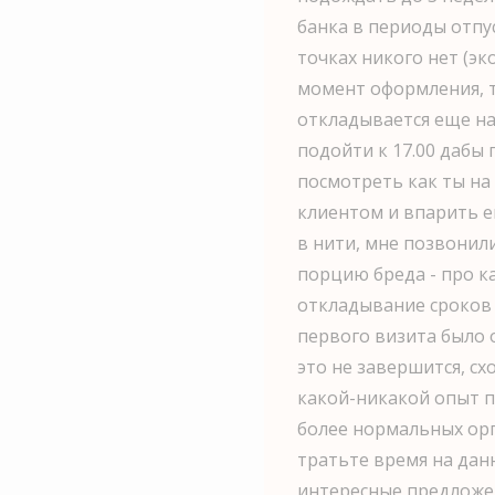
банка в периоды отпу
точках никого нет (э
момент оформления, т
откладывается еще на
подойти к 17.00 дабы 
посмотреть как ты на
клиентом и впарить ем
в нити, мне позвонил
порцию бреда - про к
откладывание сроков 
первого визита было 
это не завершится, сх
какой-никакой опыт п
более нормальных орг
тратьте время на дан
интересные предложен