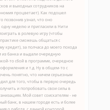
сков и выходных сотрудников на
кономия процветает). Как подошел
о позвонив узнал, что оно
 одну неделю и пригласили в Нити
поиграть в ролевую игру (чтобы
 практике сможешь общаться с
у кредит), за полчаса до моего похода
и из банка и выдали очередную
акой-то сбой в программе, очередное
оформления и т.д. Ну в общем-то с
очень понятно, что ничем серьезным
одил для того, чтобы в первую очередь
олучить и попробовать свои силы в
анизациях. Мой совет соискателям - не
ный банк, в нашем городе есть и более
ия о работе, с данной конторой