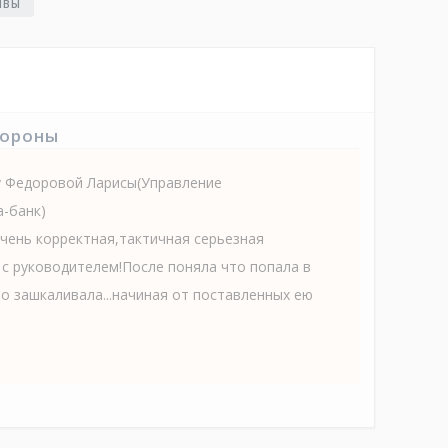
ЫВЫ
тороны
у Федоровой Ларисы(Управление
-банк)
чень корректная,тактичная серьезная
с руководителем!После поняла что попала в
то зашкаливала...начиная от поставленных ею