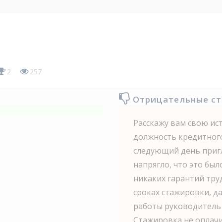
2
257
Отрицательные с
Расскажу вам свою ис
должность кредитного
следующий день пригл
напрягло, что это бы
никаких гарантий тру
сроках стажировки, д
работы руководитель 
Стажировка не оплачи