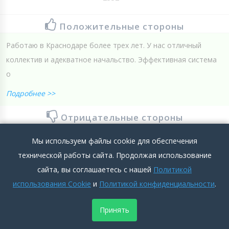
Положительные стороны
Работаю в Краснодаре более трех лет. У нас отличный
коллектив и адекватное начальство. Эффективная система
о
Подробнее >>
Отрицательные стороны
Их нет, мне моя работа очень нравится!
Мы используем файлы cookie для обеспечения
технической работы сайта. Продолжая использование
Подробнее >>
сайта, вы соглашаетесь с нашей
Политикой
0
0
Добавить комментарий
использования Cookie
и
Политикой конфиденциальности
.
Принять
ПОКАЗАТЬ КОММЕНТАРИИ