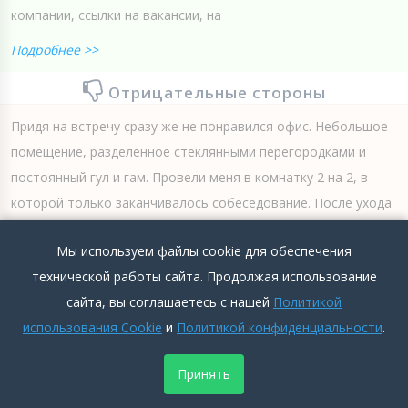
компании, ссылки на вакансии, на
Подробнее >>
Отрицательные стороны
Придя на встречу сразу же не понравился офис. Небольшое
помещение, разделенное стеклянными перегородками и
постоянный гул и гам. Провели меня в комнатку 2 на 2, в
которой только заканчивалось собеседование. После ухода
предыдущего соискателя девушка предложила мне сесть и...
Мы используем файлы cookie для обеспечения
Подробнее >>
технической работы сайта. Продолжая использование
сайта, вы соглашаетесь с нашей
Политикой
0
0
Добавить комментарий
использования Cookie
и
Политикой конфиденциальности
.
Принять