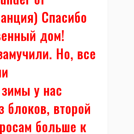
Франция) Спасибо
венный дом!
замучили. Но, все
ли
 зимы у нас
з блоков, второй
просам больше к