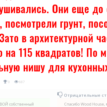
ушивались. Они еще до 
, посмотрели грунт, пос
 Зато в архитектурной ч
о на 115 квадратов! По 
ную нишу для кухонных
0
687
Отрицательные с
СВОЙ собственный
Спасибо Wood House, 