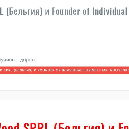
(Бельгия) и Founder of Individual 
лучины – дорого
PRL (БЕЛЬГИЯ) И FOUNDER OF INDIVIDUAL BUSINESS MR. GULIYENK
ood SPRL (Бельгия) и Fo