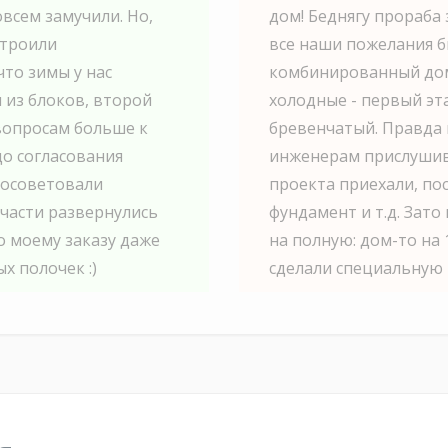
овсем замучили. Но,
дом! Беднягу прораба 
строили
все наши пожелания б
что зимы у нас
комбинированный дом,
 из блоков, второй
холодные - первый эт
вопросам больше к
бревенчатый. Правда 
о согласования
инженерам прислушива
посоветовали
проекта приехали, по
 части развернулись
фундамент и т.д. Зато
о моему заказу даже
на полную: дом-то на 
х полочек :)
сделали специальную 