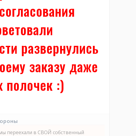
согласования
оветовали
асти развернулись
моему заказу даже
 полочек :)
тороны
мы переехали в СВОЙ собственный