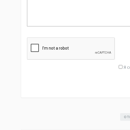
Я с
ОТ