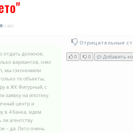
ето"
1489
Отрицательные с
о отдать должное,
0
0
Добавить к
лько вариантов, снял
пп, мы сэкономили
только те объекты,
ру в ЖК Фигурный, с
и заявку на ипотеку.
течный центр и
у в 4 банка, ждем
ь ли агентству
е – да. Лето очень