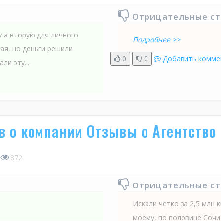
Отрицательные с
у а вторую для личного
Подробнее >>
ая, но деньги решили
0
0
Добавить комме
ли эту...
 о компании Отзывы о Агентство
872
Отрицательные с
Искали четко за 2,5 млн 
моему, по половине Сочи 