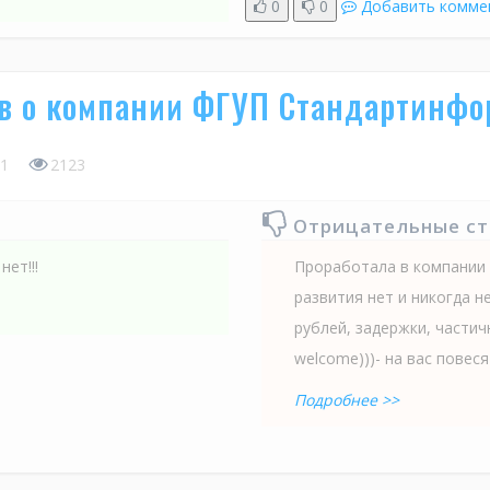
0
0
Добавить комме
в о компании ФГУП Стандартинфо
1
2123
Отрицательные с
ет!!!
Проработала в компании 
развития нет и никогда не
рублей, задержки, частич
welсome)))- на вас повеся
Подробнее >>