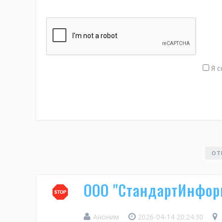
Я с
ОТ
ООО "СтандартИнфор
Аноним
2026-04-14 20:24:30