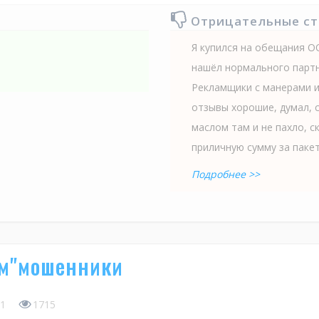
Отрицательные с
Я купился на обещания О
нашёл нормального партн
Рекламщики с манерами и
отзывы хорошие, думал, с
маслом там и не пахло, с
приличную сумму за пакет.
Подробнее >>
рм"мошенники
1
1715