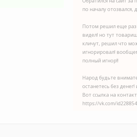
Обратился на сайт за
по началу отозвался,
Потом решил еще раз 
видел! но тут товарищ
кличут, решил что мо
игнорировал! вообщем
полный игнор!!
Народ будьте внимат
останетесь без денег! 
Вот ссылка на контакт
https://vk.сom/id22885