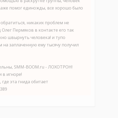
 помощью в раскрутке группы, человек
 даже помог единожды, все хорошо было
обратиться, никаких проблем не
 Олег Пермяков в контакте его так
жно швырнуть человека! и тупо
 на заплаченную ему тысячу получил
ельны, SMM-BOOM.ru - ЛОХОТРОН!
и в игноре!
, где эта гнида обитает
4389