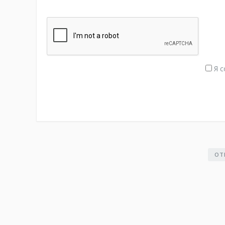
Я с
ОТ