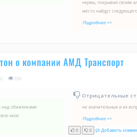
нервы, покрывая своим а
место найдут следующего
Подробнее >>
тон о компании АМД Транспорт
2
720
Отрицательные с
ь над обиженками
не значительные и их ис
 всю мою
Подробнее >>
0
0
Добавить комме