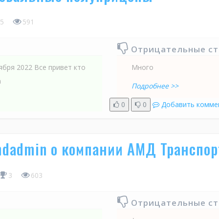
5
591
Отрицательные с
тября 2022 Все привет кто
Много
а
Подробнее >>
0
0
Добавить комме
mdadmin о компании АМД Транспор
3
603
Отрицательные с