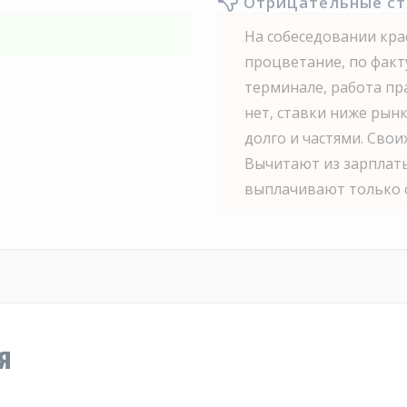
Отрицательные с
На собеседовании кра
процветание, по фак
терминале, работа пр
нет, ставки ниже рын
долго и частями. Свои
Вычитают из зарплаты
выплачивают только 
я