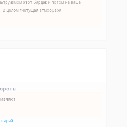
льтруизмом этот бардак и потом на ваше
. В целом гнетущая атмосфера
тороны
правляют
нтарий