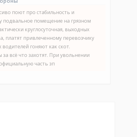
тороны
сиво поют про стабильность и
ту подвальное помещение на грязном
актически круглосуточная, выходных
ка, платят привлеченному перевозчику
х водителей гоняют как скот.
 за всё что захотят. При увольнении
официальную часть зп