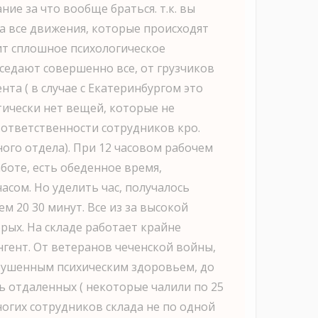
ие за что вообще браться. т.к. вы
а все движения, которые происходят
рит сплошное психологическое
аседают совершенно все, от грузчиков
нта ( в случае с Екатеринбургом это
тически нет вещей, которые не
 ответственности сотрудников кро.
ого отдела). При 12 часовом рабочем
аботе, есть обеденное время,
асом. Но уделить час, получалось
ем 20 30 минут. Все из за высокой
рых. На складе работает крайне
гент. От ветеранов чеченской войны,
рушенным психическим здоровьем, до
ь отдаленных ( некоторые чалили по 25
многих сотрудников склада не по одной