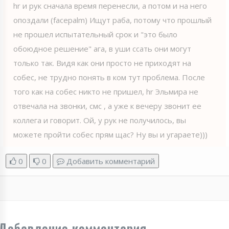
hr и рук сначала время перенесли, а потом и на него
опоздали (faсepalm) Ищут раба, потому что прошлый
не прошел испытательный срок и "это было
обоюдное решение" ага, в уши ссать они могут
только так. Видя как они просто не приходят на
собес, не трудно понять в ком тут проблема. После
того как на собес никто не пришел, hr Эльмира не
отвечала на звонки, смс , а уже к вечеру звонит ее
коллега и говорит. Ой, у рук не получилось, вы
можете пройти собес прям щас? Ну вы и угараете)))
0
0
Добавить комментарий
Добавление комментария