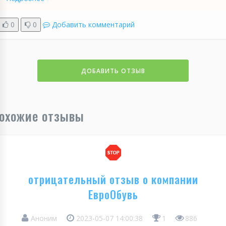
0
0
Добавить комментарий
ДОБАВИТЬ ОТЗЫВ
охожие отзывы
отрицательный отзыв о компании
ЕвроОбувь
Аноним
2023-05-07 14:00:38
1
886