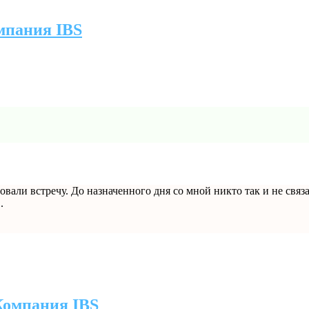
мпания IBS
совали встречу. До назначенного дня со мной никто так и не связ
.
Компания IBS