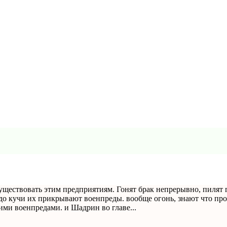
ществовать этим предприятиям. Гонят брак непрерывно, пилят 
И до кучи их прикрывают военпреды. вообще огонь, знают что 
ми военпредами. и Шадрин во главе...