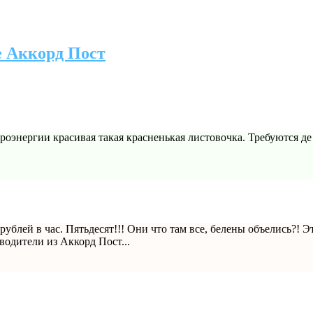
е Аккорд Пост
роэнергии красивая такая красненькая листовочка. Требуются д
ублей в час. Пятьдесят!!! Они что там все, белены объелись?! Эт
оводители из Аккорд Пост...