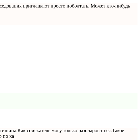
еседования приглашают просто поболтать. Может кто-нибудь
тишина.Как соискатель могу только разочароваться.Такое
о по ка