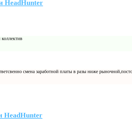
и HeadHunter
й коллектив
тветсвенно смена заработной платы в разы ниже рыночной,посто
и HeadHunter