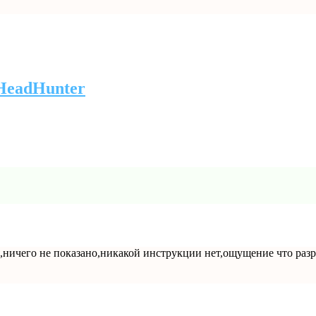
HeadHunter
ся,ничего не показано,никакой инструкции нет,ощущение что ра