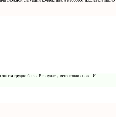
ала сложной ситуации коллектива, а наоборот плдлевала масло
 опыта трудно было. Вернулась, меня взяли снова. И...