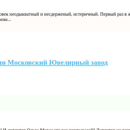
овек неодыкватный и несдерженый, истеричный. Первый раз в ж
азы...
нии Московский Ювелирный завод