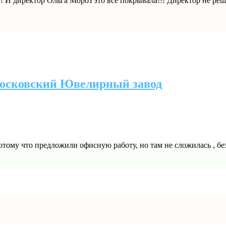
 И директор Ольга Мороз это все покрывала!!! Директор не реш
осковский Ювелирный завод
потому что предложили офисную работу, но там не сложилась , без