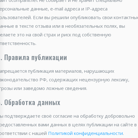
айт ocompanii.net не собирает и не хранит специально
ерсональные данные, e-mail адреса и IP-адреса
ользователей. Если вы решили опубликовать свои контактны
анные в тексте отзыва или в необязательных полях, вы
елаете это на свой страх и риск под собственную
тветственность.
3. Правила публикации
апрещается публикация материалов, нарушающих
аконодательство РФ, содержащих нецензурную лексику,
грозы или заведомо ложные сведения.
4. Обработка данных
ы подтверждаете своё согласие на обработку добровольно
редоставленных вами данных в целях публикации на сайте в
оответствии с нашей
Политикой конфиденциальности
.