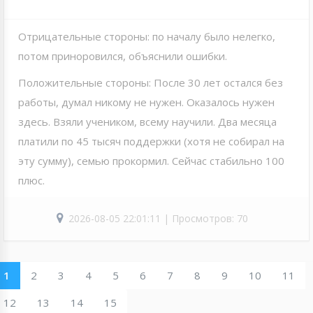
Отрицательные стороны: по началу было нелегко,
потом приноровился, объяснили ошибки.
Положительные стороны: После 30 лет остался без
работы, думал никому не нужен. Оказалось нужен
здесь. Взяли учеником, всему научили. Два месяца
платили по 45 тысяч поддержки (хотя не собирал на
эту сумму), семью прокормил. Сейчас стабильно 100
плюс.
2026-08-05 22:01:11 | Просмотров: 70
1
2
3
4
5
6
7
8
9
10
11
12
13
14
15