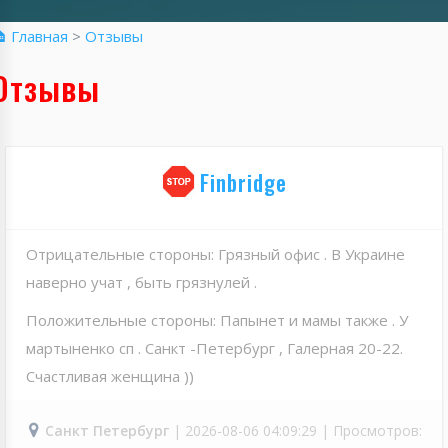
 Главная
>
Отзывы
Отзывы
Finbridge
Отрицательные стороны: Грязный офис . В Украине
наверно учат , быть грязнулей .
Положительные стороны: Папынет и мамы также . У
мартыненко сп . Санкт -Петербург , Галерная 20-22.
Счастливая женщина ))
Санкт Петербург
| 2026-08-06 04:09:29 | Просмотров: