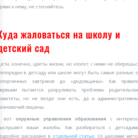
рямо к нему, не стесняйтесь.
Куда жаловаться на школу и
детский сад
ети, конечно, цветы жизни, но хлопот с ними не оберешьс
епорядки в детсаду или школе могут быть самые разные: 
испорченных завтраков до «дедовщины». Как правило
первыми пытаются разруливать проблемы родительски
омитеты, но не везде они есть, да и административн
олномочий лишены.
А вот
окружные управления образования
с интересо
выслушают ваши жалобы. Как разбираться с детсадами
одробно рассказано в
отдельной статье
. Со школами мет