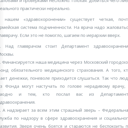
алобами и проверками несложно. Плохая: добиться чего-ли
еального практически нереально.
В нашем «здравохоронении» существует четкая, почт
рмейская система подчиненности. На врача надо жаловать
лавврачу. Если это не помогло, шагаем по иерархии вверх.
1. Над главврачом стоит Департамент здравоохранени
осквы.
. Финансируется наша медицина через Московский городск
онд обязательного медицинского страхования. А того, к
ает денежки, поневоле приходится слушаться. Так что лю
з Фонда могут настучать по голове нерадивому врачу,
заодно и тем, кто послал вас из Департамент
дравоохранения.
. А надзирает за всем этим страшный зверь – Федеральн
лужба по надзору в сфере здравоохранения и социально
азвития. Зверя очень боятся и стараются не беспокоить 