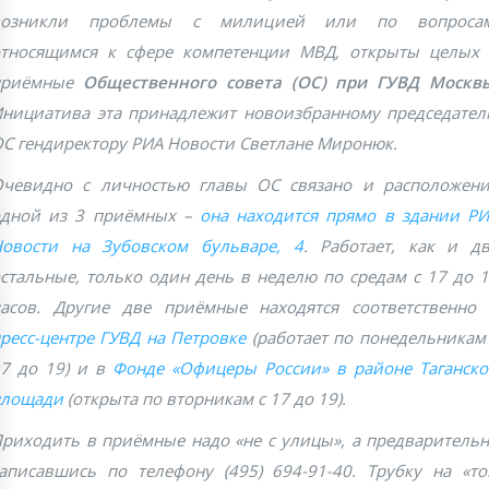
возникли проблемы с милицией или по вопросам
тносящимся к сфере компетенции МВД, открыты целых
приёмные
Общественного совета (ОС) при ГУВД Москв
нициатива эта принадлежит новоизбранному председате
С гендиректору РИА Новости Светлане Миронюк.
чевидно с личностью главы ОС связано и расположен
одной из 3 приёмных –
она находится прямо в здании Р
овости на Зубовском бульваре, 4
. Работает, как и д
стальные, только один день в неделю по средам с 17 до 
асов. Другие две приёмные находятся соответственно
ресс-центре ГУВД на Петровке
(работает по понедельникам
7 до 19) и в
Фонде «Офицеры России» в районе Таганск
площади
(открыта по вторникам с 17 до 19).
риходить в приёмные надо «не с улицы», а предваритель
аписавшись по телефону (495) 694-91-40. Трубку на «т