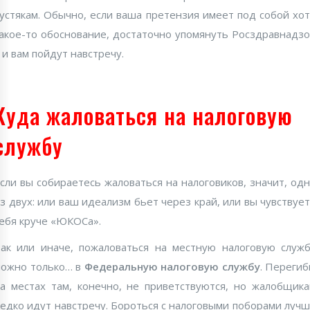
устякам. Обычно, если ваша претензия имеет под собой хо
акое-то обоснование, достаточно упомянуть Росздравнадз
 и вам пойдут навстречу.
Куда жаловаться на налоговую
службу
сли вы собираетесь жаловаться на налоговиков, значит, од
з двух: или ваш идеализм бьет через край, или вы чувствуе
ебя круче «ЮКОСа».
ак или иначе, пожаловаться на местную налоговую служ
ожно только… в
Федеральную налоговую службу
. Переги
а местах там, конечно, не приветствуются, но жалобщик
едко идут навстречу. Бороться с налоговыми поборами луч