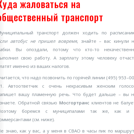
Куда жаловаться на
общественный транспорт
униципальный транспорт должен ходить по расписани
сли автобус не пришел вовремя
, знайте – вас кинули 
бабки. Вы опоздали, потому что кто-то некачественн
ыполнил свою работу. А зарплату этому человеку отчас
латят именно из ваших налогов.
читается, что надо позвонить по горячей линии (495) 953–0
61. Автоответчик с очень некрасивым женским голосо
апишет вашу пламенную речь. Что будет дальше – вы 
знаете. Обратной связью
Мосгортранс
клиентов не балуе
Поэтому боремся с муниципалами так же, как и 
оммерсантами (см. ниже).
е знаю, как у вас, а у меня в СВАО в часы пик по маршру