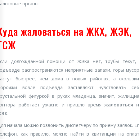
алоговые органы.
Куда жаловаться на ЖКХ, ЖЭК,
ТСЖ
сли долгожданной помощи от ЖЭКа нет, трубы текут,
одъезде распространяются неприятные запахи, горы мусо
астут быстрее, чем дома в новых районах, а скользк
дорожки возле подъезда заставляют чувствовать себ
рустальной фигуркой в руках младенца, значит, жилищн
контора работает ужасно и пришло время
жаловаться н
ЖЭК
.
ля начала можно позвонить диспетчеру по приему заявок. Е
елефон, как правило, можно найти в квитанции на опла