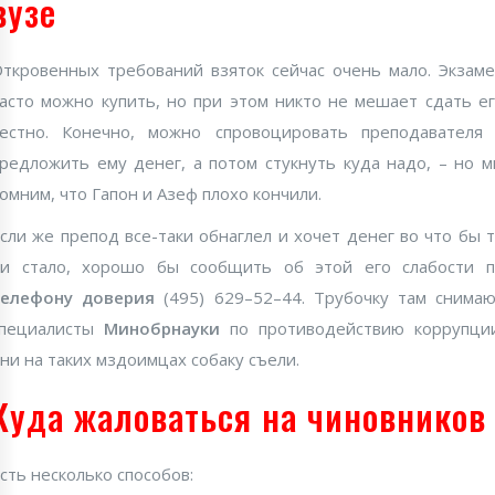
вузе
ткровенных требований взяток сейчас очень мало. Экзам
асто можно купить, но при этом никто не мешает сдать е
естно. Конечно, можно спровоцировать преподавателя
редложить ему денег, а потом стукнуть куда надо, – но 
омним, что Гапон и Азеф плохо кончили.
сли же препод все-таки обнаглел и хочет денег во что бы 
и стало, хорошо бы сообщить об этой его слабости 
телефону доверия
(495) 629–52–44. Трубочку там снима
специалисты
Минобрнауки
по противодействию коррупци
ни на таких мздоимцах собаку съели.
Куда жаловаться на чиновников
сть несколько способов: