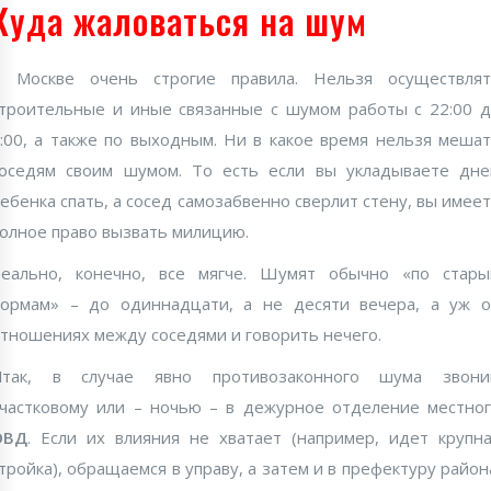
Куда жаловаться на шум
В Москве очень строгие правила. Нельзя осуществлят
троительные и иные связанные с шумом работы с 22:00 
:00, а также по выходным. Ни в какое время нельзя меша
оседям своим шумом. То есть если вы укладываете дн
ебенка спать, а сосед самозабвенно сверлит стену, вы имее
олное право вызвать милицию.
еально, конечно, все мягче. Шумят обычно «по стар
ормам» – до одиннадцати, а не десяти вечера, а уж 
тношениях между соседями и говорить нечего.
Итак, в случае явно противозаконного шума звони
частковому или – ночью – в дежурное отделение местно
ОВД
. Если их влияния не хватает (например, идет крупн
тройка), обращаемся в управу, а затем и в префектуру район