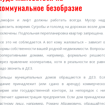
коммунальное безобразие
Домофон и лифт должны работать всегда. Мусор над
ывозить вовремя. Сугробы и гололед на дорожках возле до
сключены. Подпольная перепланировка квартир запрещена.
се это не соблюдается. А вот кому жаловаться – зависит 
ормы собственности вашей родной недвижимости. Вопросы
кооперативными домами, например, формально решаютс
ерез правление кооператива, хотя в реальности все рав
адо звонить в ДЕЗ.
Жильцы муниципальных домов обращаются в ДЕЗ. Есл
дание принадлежит (или сдано в аренду) коммерческ
ирме или государственной конторе, за непорядок с н
твечает администрация предприятия. Если дом принадлеж
астному лицу, например, Роману Абрамовичу, обращайте