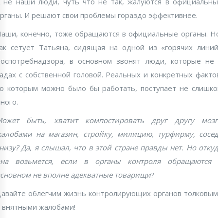
 не наши люди, чуть что не так, жалуются в официальн
рганы. И решают свои проблемы гораздо эффективнее.
аши, конечно, тоже обращаются в официальные органы. Н
ак сетует Татьяна, сидящая на одной из «горячих лини
оспотребнадзора, в основном звонят люди, которые не
адах с собственной головой. Реальных и конкретных факто
о которым можно было бы работать, поступает не слишк
ного.
Может быть, хватит компостировать друг другу мозг
алобами на магазин, стройку, милицию, турфирму, сосе
низу? Да, я слышал, что в этой стране правды нет. Но отку
она возьмется, если в органы контроля обращаются 
сновном не вполне адекватные товарищи
?
авайте облегчим жизнь контролирующих органов толковы
 внятными жалобами!