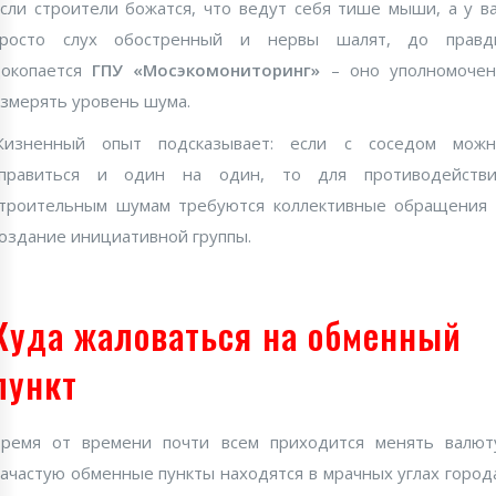
сли строители божатся, что ведут себя тише мыши, а у в
просто слух обостренный и нервы шалят, до правд
докопается
ГПУ «Мосэкомониторинг»
– оно уполномочен
змерять уровень шума.
Жизненный опыт подсказывает: если с соседом можн
справиться и один на один, то для противодействи
троительным шумам требуются коллективные обращения
оздание инициативной группы.
Куда жаловаться на обменный
пункт
ремя от времени почти всем приходится менять валют
ачастую обменные пункты находятся в мрачных углах город