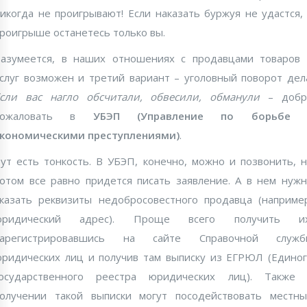
икогда не проигрывают! Если наказать буржуя не удастся,
роигрыше останетесь только вы.
азумеется, в наших отношениях с продавцами товаров
слуг возможен и третий вариант – уголовный поворот дел
сли вас нагло обсчитали, обвесили, обманули
– добр
пожаловать в
УБЭП (Управление по борьбе 
экономическими преступлениями)
.
ут есть тонкость. В УБЭП, конечно, можно и позвонить, 
отом все равно придется писать заявление. А в нем нуж
казать реквизиты недобросовестного продавца (наприме
юридический адрес). Проще всего получить их
зарегистрировавшись на сайте Справочной служб
ридических лиц и получив там выписку из ЕГРЮЛ (Едино
государственного реестра юридических лиц). Также 
олучении такой выписки могут посодействовать местн