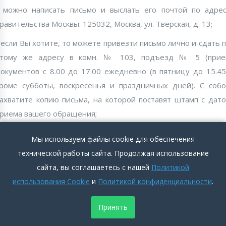
 можно написать письмо и выслать его почтой по адре
равительства Москвы: 125032, Москва, ул. Тверская, д. 13;
 если Вы хотите, то можете привезти письмо лично и сдать 
этому же адресу в комн. № 103, подъезд № 5 (прие
окументов с 8.00 до 17.00 ежедневно (в пятницу до 15.45
роме субботы, воскресенья и праздничных дней). С соб
ахватите копию письма, на которой поставят штамп с дат
риема вашего обращения;
 есть альтернативный вариант, позвонить в Справочн
Мы используем файлы cookie для обеспечения
нформационную службу правительства Москвы (СИСМ): (49
технической работы сайта. Продолжая использование
77-77-77, пн. - пт. - с 8.00 до 20.00, сб. - с 8.00 до 17.00, ночь
сайта, вы соглашаетесь с нашей
Политикой
по воскресеньям и праздничным дням - автоответчик 
использования Cookie
и
Политикой конфиденциальности
.
правочном режиме;
Принять
 или по «Телефону прямой связи правительства Москвы
жителями города»: (495) 957-04-44, ежедневно, кром