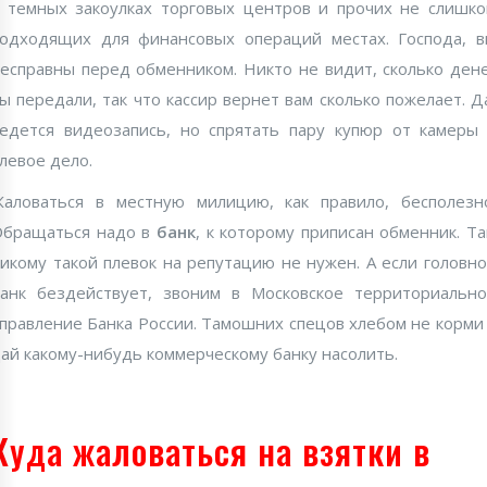
 темных закоулках торговых центров и прочих не слишк
одходящих для финансовых операций местах. Господа, 
есправны перед обменником. Никто не видит, сколько ден
ы передали, так что кассир вернет вам сколько пожелает. Д
едется видеозапись, но спрятать пару купюр от камеры
левое дело.
аловаться в местную милицию, как правило, бесполезн
бращаться надо в
банк
, к которому приписан обменник. Т
икому такой плевок на репутацию не нужен. А если головн
анк бездействует, звоним в Московское территориальн
правление Банка России. Тамошних спецов хлебом не корми
ай какому-нибудь коммерческому банку насолить.
Куда жаловаться на взятки в