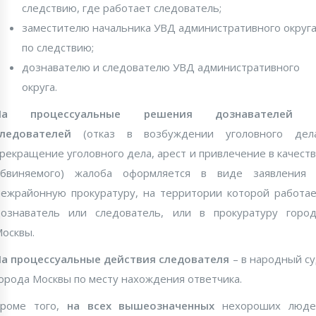
следствию, где работает следователь;
заместителю начальника УВД административного округ
по следствию;
дознавателю и следователю УВД административного
округа.
На процессуальные решения дознавателей 
следователей
(отказ в возбуждении уголовного дела
рекращение уголовного дела, арест и привлечение в качест
обвиняемого) жалоба оформляется в виде заявления 
ежрайонную прокуратуру, на территории которой работа
ознаватель или следователь, или в прокуратуру горо
осквы.
а процессуальные действия следователя
– в народный с
орода Москвы по месту нахождения ответчика.
Кроме того,
на всех вышеозначенных
нехороших люде