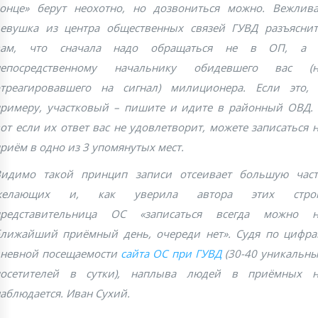
онце» берут неохотно, но дозвониться можно. Вежлив
евушка из центра общественных связей ГУВД разъясни
вам, что сначала надо обращаться не в ОП, а 
непосредственному начальнику обидевшего вас (н
треагировавшего на сигнал) милиционера. Если это,
римеру, участковый – пишите и идите в районный ОВД.
от если их ответ вас не удовлетворит, можете записаться 
риём в одно из 3 упомянутых мест.
Видимо такой принцип записи отсеивает большую част
желающих и, как уверила автора этих строк
представительница ОС «записаться всегда можно н
лижайший приёмный день, очереди нет». Судя по цифр
невной посещаемости
сайта ОС при ГУВД
(30-40 уникальн
посетителей в сутки), наплыва людей в приёмных н
аблюдается. Иван Сухий.