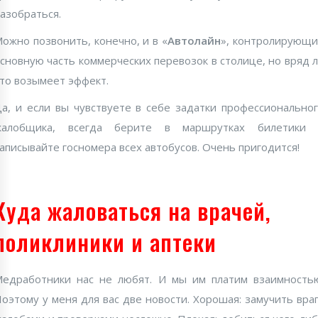
азобраться.
ожно позвонить, конечно, и в «
Автолайн
», контролирующ
сновную часть коммерческих перевозок в столице, но вряд 
то возымеет эффект.
а, и если вы чувствуете в себе задатки профессионально
жалобщика, всегда берите в маршрутках билетики 
аписывайте госномера всех автобусов. Очень пригодится!
Куда жаловаться на врачей,
поликлиники и аптеки
едработники нас не любят. И мы им платим взаимность
оэтому у меня для вас две новости. Хорошая: замучить вра