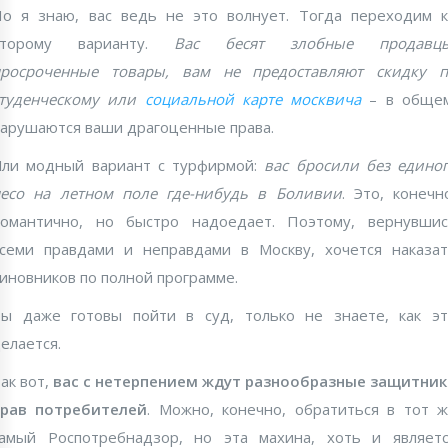
о я знаю, вас ведь не это волнует. Тогда переходим 
второму варианту.
Вас бесят злобные продавцы
просроченные товары, вам не предоставляют скидку п
студенческому или
социальной карте москвича
– в общем
арушаются ваши драгоценные права.
ли модный вариант с турфирмой:
вас бросили без едино
есо на летном поле где-нибудь в Боливии
. Это, конечн
омантично, но быстро надоедает. Поэтому, вернувши
семи правдами и неправдами в Москву, хочется наказа
иновников по полной программе.
ы даже готовы пойти в суд, только не знаете, как э
елается.
ак вот,
вас с нетерпением ждут разнообразные защитни
прав потребителей
. Можно, конечно, обратиться в тот 
амый Роспотребнадзор, но эта махина, хоть и являет