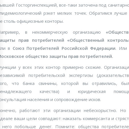
ывшей Госторгинспекцией, все-таки заточена под санитарн
пидемиологический рэкет мелких точек. Обратимся лучше
е столь официозные конторы.
Например, в некоммерческую организацию
«Обществ
защиты прав потребителей «Общественный контроль
Или в
Союз Потребителей Российской Федерации
. Или
осковское общество защиты прав потребителей.
ункции у всех этих контор примерно схожие. Организац
езависимой потребительской экспертизы (доказательст
ого, что банка свинины, которой вы отравились, бы
ненадлежащего качества) и юридическая помощь
онсультация населения и сопровождение исков.
онечно, работают эти организации небескорыстно. Но
деале ваши цели совпадают: наказать коммерсанта и стряс
 него побольше денег. Помните: общества потребител