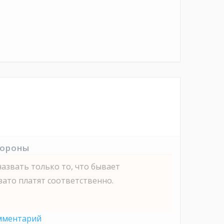
тороны
назвать только то, что бывает
зато платят соответственно.
мментарий