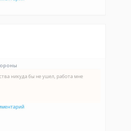
тороны
ства никуда бы не ушел, работа мне
мментарий