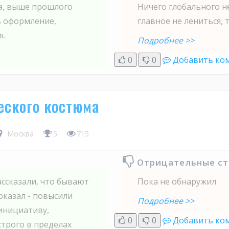
а, выше прошлого
Ничего глобального не
ь оформление,
главное не лениться, 
я.
Подробнее >>
0
0
Добавить ко
еского костюма
Москва
5
715
Отрицательные с
ссказали, что бывают
Пока не обнаружил
оказал - повысили
Подробнее >>
инициативу,
0
0
Добавить ко
строго в пределах