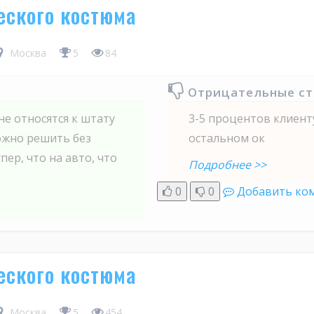
еского костюма
Москва
5
84
Отрицательные с
е относятся к штату
3-5 процентов клиент
можно решить без
остальном ок
пер, что на авто, что
Подробнее >>
0
0
Добавить ко
еского костюма
Москва
5
454