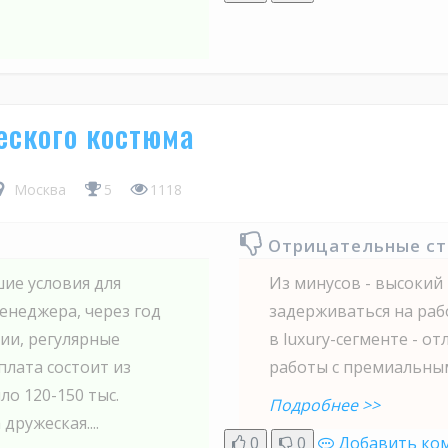
еского костюма
Москва
5
1118
Отрицательные с
шие условия для
Из минусов - высокий
енеджера, через год
задерживаться на рабо
нии, регулярные
в luxury-сегменте - 
плата состоит из
работы с премиальны
о 120-150 тыс.
Подробнее >>
ружеская....
0
0
Добавить ко