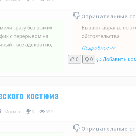
Отрицательные с
мили сразу без всяких
Бывают авралы, но это
афик с перерывом на
обстоятельства.
чный - все адекватно,
Подробнее >>
0
0
Добавить ко
еского костюма
Москва
5
559
Отрицательные с