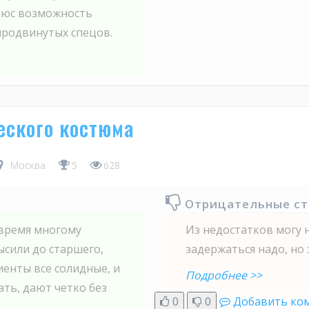
плюс возможность
продвинутых спецов.
еского костюма
Москва
5
628
Отрицательные с
 время многому
Из недостатков могу 
ысили до старшего,
задержаться надо, но 
иенты все солидные, и
Подробнее >>
ть, дают четко без
0
0
Добавить ко