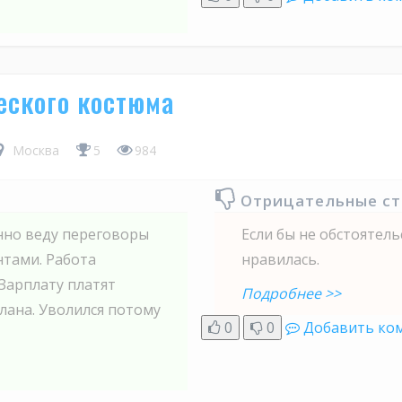
еского костюма
Москва
5
984
Отрицательные с
енно веду переговоры
Если бы не обстоятель
тами. Работа
нравилась.
Зарплату платят
Подробнее >>
лана. Уволился потому
0
0
Добавить ко