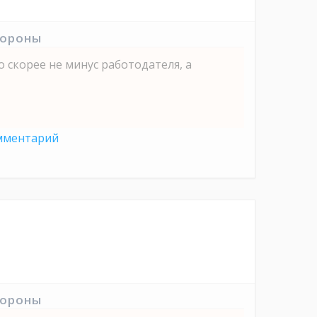
тороны
 скорее не минус работодателя, а
мментарий
тороны