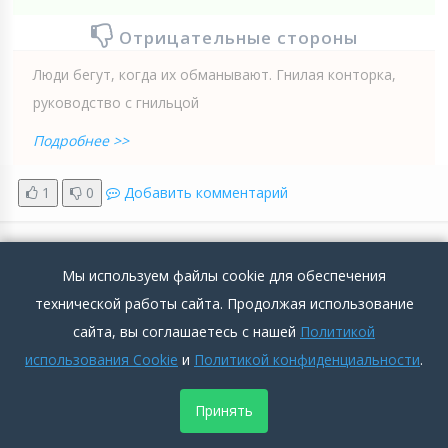
Отрицательные стороны
Люди бегут, когда их обманывают. Гнилая конторка,
руководство с гнильцой
Подробнее >>
1
0
Добавить комментарий
ПОКАЗАТЬ КОММЕНТАРИИ
Мы используем файлы cookie для обеспечения
технической работы сайта. Продолжая использование
сайта, вы соглашаетесь с нашей
Политикой
использования Cookie
и
Политикой конфиденциальности
.
Принять
Белтрубопроводстрой