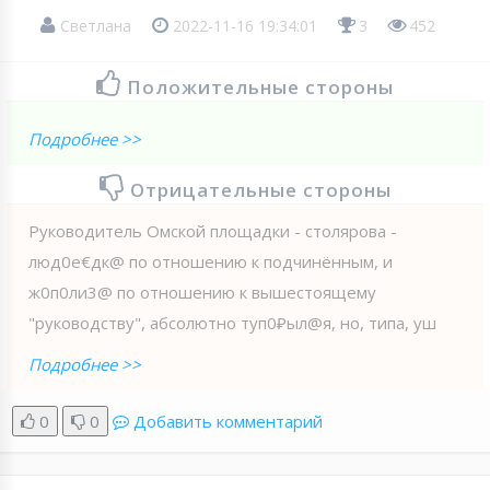
Светлана
2022-11-16 19:34:01
3
452
Положительные стороны
Подробнее >>
Отрицательные стороны
Руководитель Омской площадки - столярова -
люд0е€дк@ по отношению к подчинённым, и
ж0п0ли3@ по отношению к вышестоящему
"руководству", абсолютно туп0₽ыл@я, но, типа, уш
Подробнее >>
0
0
Добавить комментарий