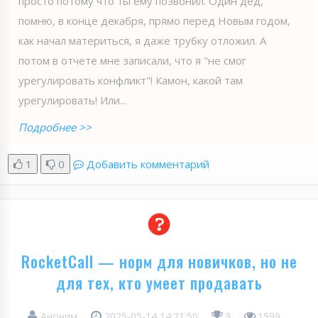
просто потому что ты ему позвонил. Один дед,
помню, в конце декабря, прямо перед Новым годом,
как начал материться, я даже трубку отложил. А
потом в отчете мне записали, что я "не смог
урегулировать конфликт"! Камон, какой там
урегулировать! Или...
Подробнее >>
1
0
Добавить комментарий
RocketCall — норм для новичков, но не
для тех, кто умеет продавать
Аноним
2025-05-14 14:21:50
3
1599