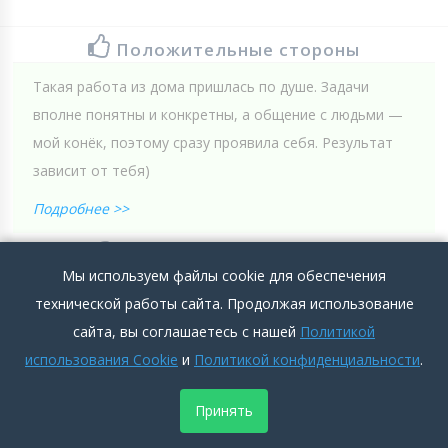
Положительные стороны
Такая работа из дома пришлась по душе. Задачи
вполне понятны и конкретны, а общение с людьми —
мой конёк, поэтому сразу проявила себя. Результат
зависит от тебя)
Подробнее >>
Отрицательные стороны
Мы используем файлы cookie для обеспечения
Пока все ок.
технической работы сайта. Продолжая использование
Подробнее >>
сайта, вы соглашаетесь с нашей
Политикой
использования Cookie
и
Политикой конфиденциальности
.
0
0
Добавить комментарий
Принять