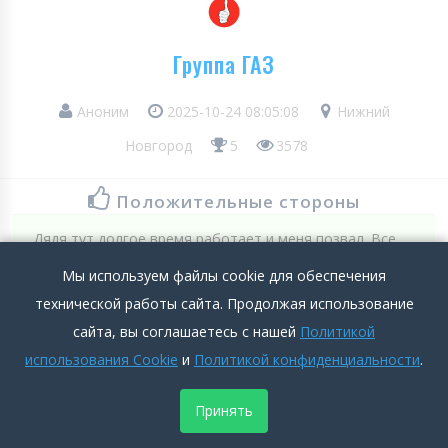
Группа ГАЗ
Аноним
2025-10-24 08:05:08
Нижний
Новгород
5
3578
Положительные стороны
Дядя тут долгое время работает и меня позвал. Все
медосмотры бесплатные при трудоустройстве да и так
Мы используем файлы cookie для обеспечения
вобще. А то сча как глянешь сколько за анализы дерут.
технической работы сайта. Продолжая использование
Бытовые условия норм. Раздевалка удобная и комната
сайта, вы соглашаетесь с нашей
Политикой
отдыха, горячий душ.
использования Cookie
и
Политикой конфиденциальности
.
Подробнее >>
Принять
Отрицательные стороны