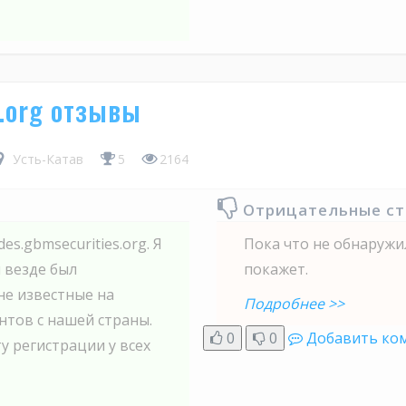
s.org отзывы
Усть-Катав
5
2164
Отрицательные с
es.gbmseсurities.org. Я
Пока что не обнаружил
 везде был
покажет.
не известные на
Подробнее >>
нтов с нашей страны.
0
0
Добавить ко
у регистрации у всех