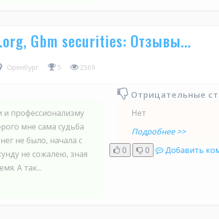
.org, Gbm securities: Отзывы...
Оренбург
5
2569
Отрицательные с
и и профессионализму
Нет
орого мне сама судьба
Подробнее >>
нег не было, начала с
0
0
Добавить ко
кунду не сожалею, зная
я. А так...