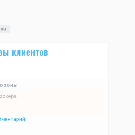
ЫВЫ
ывы клиентов
тороны
рокера.
мментарий