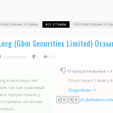
РИЦАТЕЛЬНЫЕ ОТЗЫВЫ
ВСЕ ОТЗЫВЫ
ПОЛОЖИТЕЛЬНЫЕ ОТЗ
s.org (Gbm Securities Limited) Отз
Екатеренбург
5
2331
Отрицательные с
org я несколько лет
Отсутствуют такие у б
вия, так как знакомый
Подробнее >>
я и торгую только у
0
0
Добавить ко
 то стремно, но потом
олько...