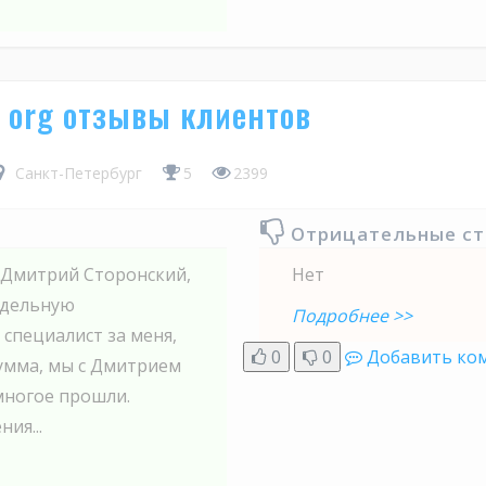
s org отзывы клиентов
Санкт-Петербург
5
2399
Отрицательные с
 Дмитрий Сторонский,
Нет
тдельную
Подробнее >>
 специалист за меня,
0
0
Добавить ко
сумма, мы с Дмитрием
многое прошли.
ия...