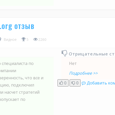
s.org отзыв
Видное
5
2260
Отрицательные с
 специалиста по
Нет
омпании
Подробнее >>
уверенность, что все и
0
0
Добавить ко
ацию, подключил
ли насчет стратегий
ропускает по