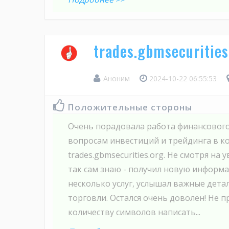
trades.gbmsecuritie
Аноним
2024-10-22 06:55:53
Положительные стороны
Очень порадовала работа финансового
вопросам инвестиций и трейдинга в к
trades.gbmseсurities.org. Не смотря на 
так сам знаю - получил новую информ
несколько услуг, услышал важные дета
торговли. Остался очень доволен! Не п
количеству символов написать...