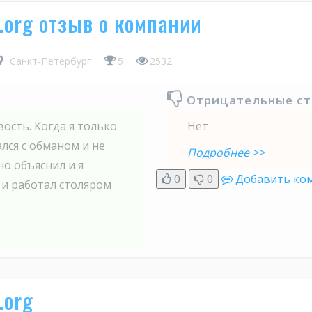
s.org отзыв о компании
Санкт-Петербург
5
2532
Отрицательные с
ость. Когда я только
Нет
ался с обманом и не
Подробнее >>
но объяснил и я
0
0
Добавить ко
ы и работал столяром
.org