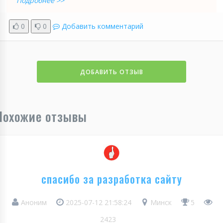
Подробнее >>
0
0
Добавить комментарий
ДОБАВИТЬ ОТЗЫВ
Похожие отзывы
спасибо за разработка сайту
Аноним
2025-07-12 21:58:24
Минск
5
2423