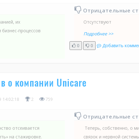
Отрицательные с
анией, их
Отсутствуют
и бизнес-процессов
Подробнее >>
0
0
Добавить комме
в о компании Unicare
9 14:02:18
2
759
Отрицательные с
инство отсеивается
Теперь, собственно, о м
ить» на стажировке.
связок и нервной системы