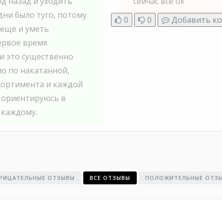
д назад и уходить
сейчас все ок
дни было туго, потому
0
0
Добавить к
 еще и уметь
первое время
и это существенно
ло по накатанной,
ссортимента и каждой
о ориентируюсь в
 каждому.
РИЦАТЕЛЬНЫЕ ОТЗЫВЫ
ВСЕ ОТЗЫВЫ
ПОЛОЖИТЕЛЬНЫЕ ОТЗ