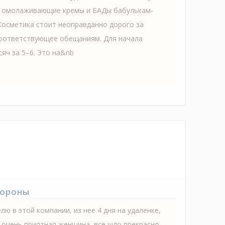
е омолаживающие кремы и БАДы бабулькам-
Косметика стоит неоправданно дорого за
соответствующее обещаниям. Для начала
яч за 5–6. Это на&nb
тороны
ю в этой компании, из нее 4 дня на удаленке,
 очень приятная женщина, все шло прекрасно.