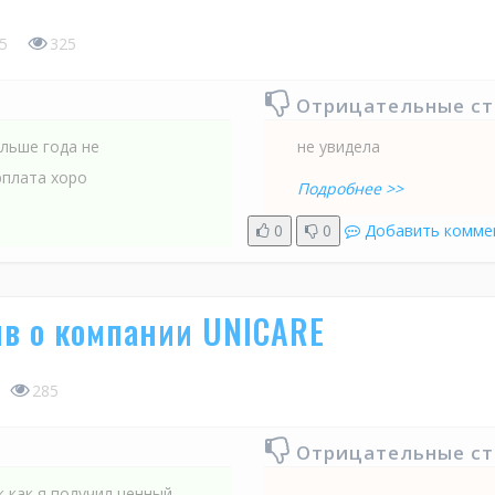
5
325
Отрицательные с
ольше года не
не увидела
рплата хоро
Подробнее >>
0
0
Добавить комме
в о компании UNICARE
285
Отрицательные с
к как я получил ценный