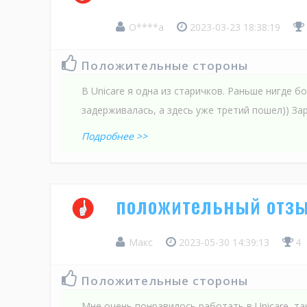
О****а
2023-03-23 18:38:19
Положительные стороны
В Uniсare я одна из старичков. Раньше нигде б
задерживалась, а здесь уже третий пошел)) За
Подробнее >>
положительный отзы
Макс
2023-05-30 14:39:13
4
Положительные стороны
Мне очень понравилось работать в Uniсare, та