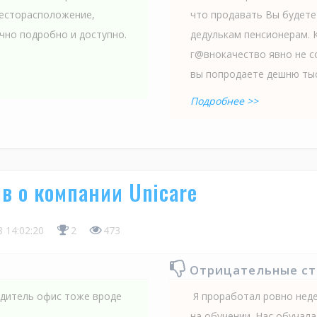
 Месторасположение,
что продавать Вы будет
чно подробно и доступно.
дедулькам пенсионерам. 
г@внокачество явно не 
вы попродаете дешню тыс
Подробнее >>
в о компании Unicare
8 14:02:20
2
473
Отрицательные с
одитель офис тоже вроде
Я проработал ровно недел
на обучении. Нас обучала