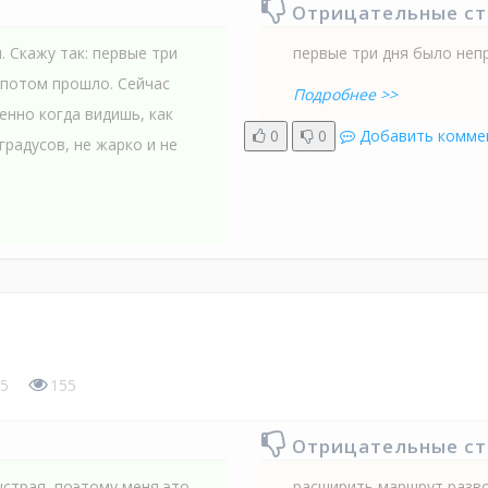
Отрицательные с
 Скажу так: первые три
первые три дня было неп
 потом прошло. Сейчас
Подробнее >>
енно когда видишь, как
0
0
Добавить комме
градусов, не жарко и не
5
155
Отрицательные с
ыстрая, поэтому меня это
расширить маршрут разв