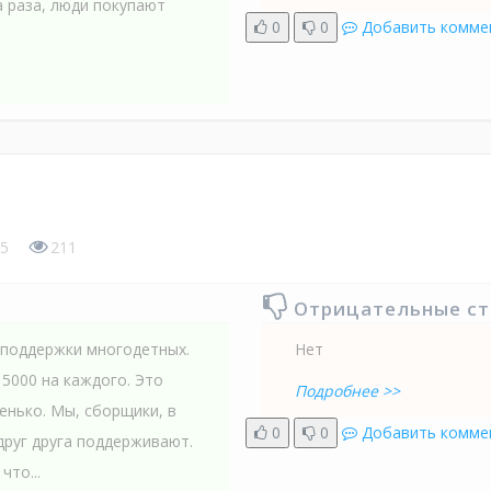
а раза, люди покупают
0
0
Добавить комме
5
211
Отрицательные с
 поддержки многодетных.
Нет
5000 на каждого. Это
Подробнее >>
енько. Мы, сборщики, в
0
0
Добавить комме
друг друга поддерживают.
что...