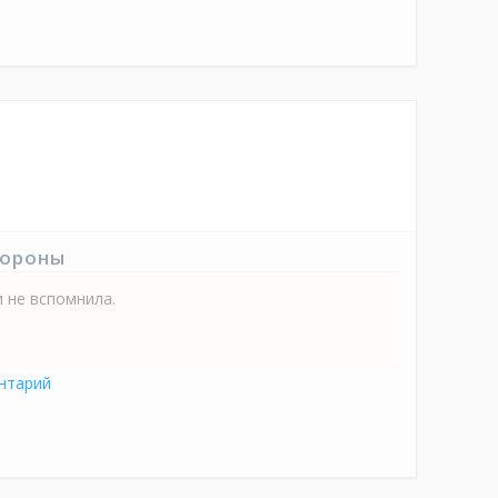
тороны
и не вспомнила.
нтарий