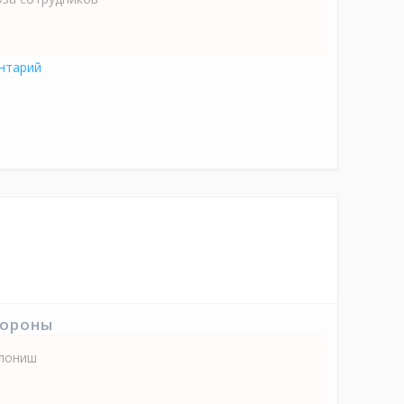
нтарий
тороны
илониш