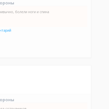
тороны
ривычно, болели ноги и спина
нтарий
тороны
оза сотрудников