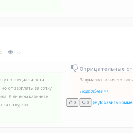
5
175
Отрицательные с
оту по специальности.
Задумалась и ничего так 
 но от зарплаты за сотку
Подробнее >>
ила. В личном кабинете
0
0
Добавить комме
ься на курсах.