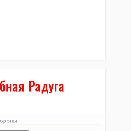
бная Радуга
тороны