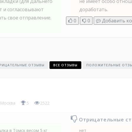
акладки (для Дальнего
не имеет особо отноше
ят и согласовывают
доработать.
ать свое отправление.
0
0
Добавить к
РИЦАТЕЛЬНЫЕ ОТЗЫВЫ
ВСЕ ОТЗЫВЫ
ПОЛОЖИТЕЛЬНЫЕ ОТЗ
Москва
5
2522
Отрицательные с
ылка в Томск весом 5 кг
нет