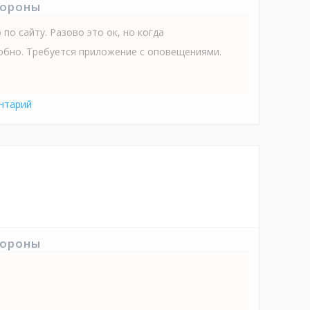
тороны
по сайту. Разово это ок, но когда
обно. Требуется приложение с оповещениями.
нтарий
тороны