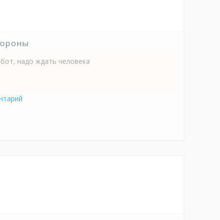
тороны
бот, надо ждать человека
нтарий