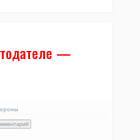
отодателе —
тороны
омментарий