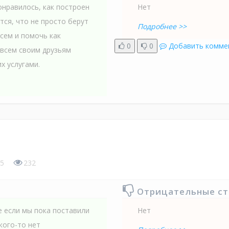
онравилось, как построен
Нет
тся, что не просто берут
Подробнее >>
всем и помочь как
0
0
Добавить комме
 всем своим друзьям
х услугами.
5
232
Отрицательные с
 если мы пока поставили
Нет
кого-то нет