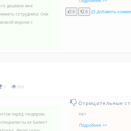
Подробнее >>
что дешевле мне
0
0
Добавить комме
анимать сотрудника. Они
икакой мороки с
5
369
Отрицательные с
ентов перед тендером.
Нет
 специалисты из Балиот
Подробнее >>
итража. Двоих сразу