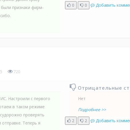
0
0
Добавить комме
х были признаки фирм-
сибо.
5
720
Отрицательные с
ИС. Настроили с первого
Нет
ботаем в таком режиме
Подробнее >>
 судорожно проверять
2
2
Добавить комме
 отправке. Теперь я