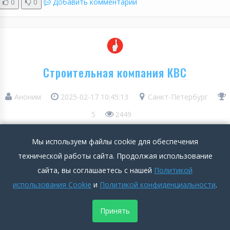
0
0
Добавить комментарий
Строительная компания КВС
Аноним
2025-02-17 10:45:13
Санкт-Петербург
5
2449
Мы используем файлы cookie для обеспечения
Положительные стороны
технической работы сайта. Продолжая использование
Пару месяцев назад переехали. Квартиру подбирали долго,
сайта, вы соглашаетесь с нашей
Политикой
тщательно. Сразу могу отметить, что агентство у них
использования Cookie
и
Политикой конфиденциальности
.
работает хорошо. Дом красивый, площадка детская
интересная. Порадовало, что оперативно очищают дороги и
Принять
следят за чистотой.