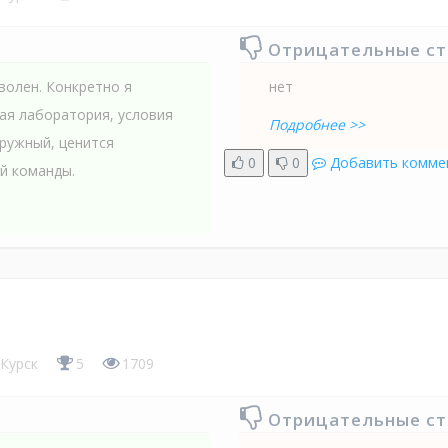
Отрицательные с
волен. Конкретно я
нет
ая лаборатория, условия
Подробнее >>
дружный, ценится
0
0
Добавить комме
й команды.
Курск
5
1709
Отрицательные с