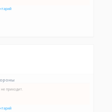
нтарий
тороны
 не приходит.
нтарий