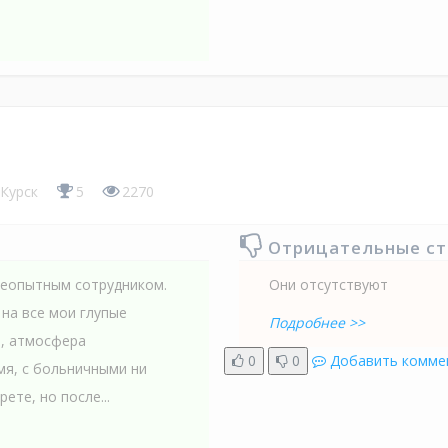
Курск
5
2270
Отрицательные с
неопытным сотрудником.
Они отсутствуют
на все мои глупые
Подробнее >>
й, атмосфера
0
0
Добавить комме
мя, с больничными ни
ете, но после...