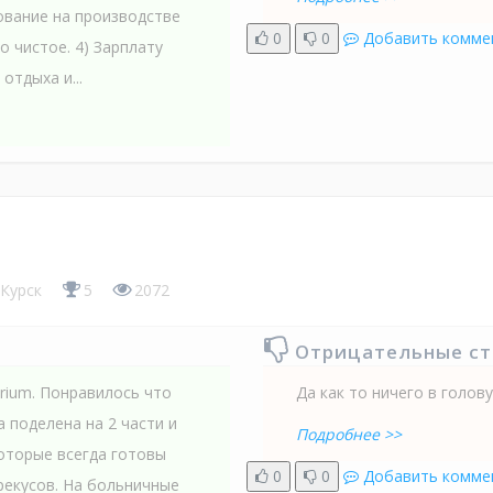
ование на производстве
0
0
Добавить комме
 чистое. 4) Зарплату
отдыха и...
Курск
5
2072
Отрицательные с
rium. Понравилось что
Да как то ничего в голову
 поделена на 2 части и
Подробнее >>
которые всегда готовы
0
0
Добавить комме
ерекусов. На больничные