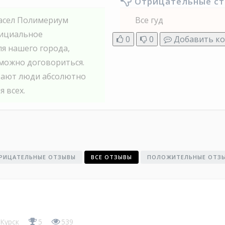
Отрицательные с
асел Полимериум
Все гуд
фициальное
0
0
Добавить к
ля нашего города,
 можно договориться.
отают люди абсолютно
я всех.
РИЦАТЕЛЬНЫЕ ОТЗЫВЫ
ВСЕ ОТЗЫВЫ
ПОЛОЖИТЕЛЬНЫЕ ОТЗ
Курск
5
539