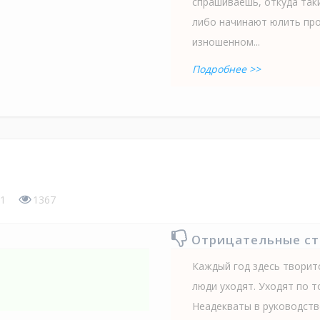
спрашиваешь, откуда так
либо начинают юлить про
изношенном...
Подробнее >>
1
1367
Отрицательные с
Каждый год здесь творит
люди уходят. Уходят по 
Неадекваты в руководств