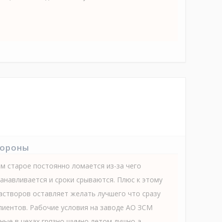
тороны
м старое постоянно ломается из-за чего
анавливается и сроки срываются. Плюс к этому
астворов оставляет желать лучшего что сразу
лиентов. Рабочие условия на заводе АО ЗСМ
ные в цехах грязно шумно летом душно а