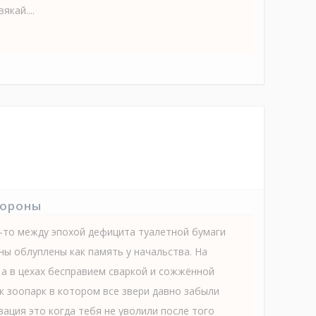
якай....
тороны
е-то между эпохой дефицита туалетной бумаги
ны облуплены как память у начальства. На
 а в цехах бесправием сваркой и сожжённой
к зоопарк в котором все звери давно забыли
ация это когда тебя не уволили после того