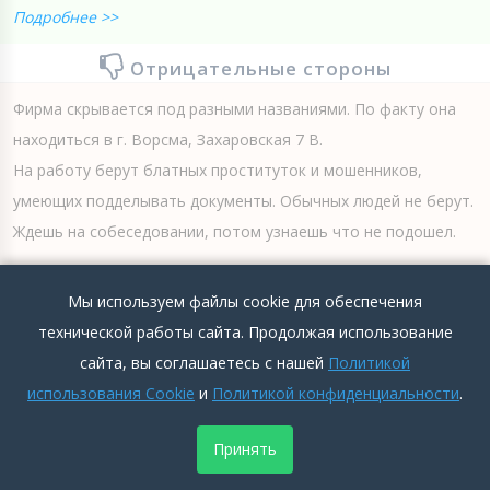
Подробнее >>
Отрицательные стороны
Фирма скрывается под разными названиями. По факту она
находиться в г. Ворсма, Захаровская 7 В.
На работу берут блатных проституток и мошенников,
умеющих подделывать документы. Обычных людей не берут.
Ждешь на собеседовании, потом узнаешь что не подошел.
Подробнее >>
Мы используем файлы cookie для обеспечения
0
0
Добавить комментарий
технической работы сайта. Продолжая использование
сайта, вы соглашаетесь с нашей
Политикой
использования Cookie
и
Политикой конфиденциальности
.
ПОКАЗАТЬ КОММЕНТАРИИ
Принять