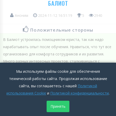
БАЛИОТ
Аноним
2024-11-12 16:51:19
5
2940
Положительные стороны
В Балиот устроилась помощником юриста, так как надо
нарабатывать опыт после обучения. Нравиться, что тут все
организовано для комфорта сотрудников и их развития.
Много разных интересных проектов, сталкиваешься с
разными фирмами и бизнесами, вникаешь в них. Удобно, что
Мы используем файлы cookie для обеспечения
график работы сам выбираешь, можно и подработку...
технической работы сайта. Продолжая использование
Подробнее >>
сайта, вы соглашаетесь с нашей
Политикой
использования Cookie
и
Политикой конфиденциальности
.
Отрицательные стороны
Принять
нет