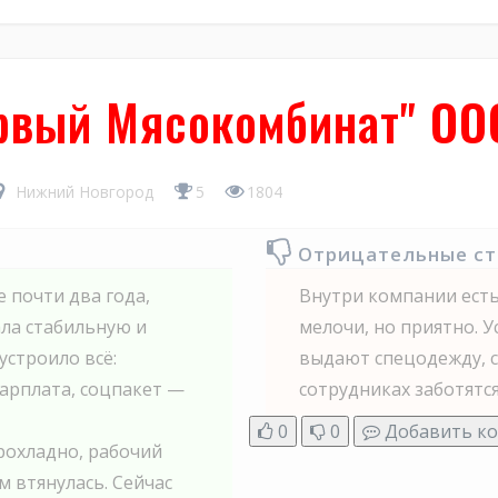
рвый Мясокомбинат" ОО
Нижний Новгород
5
1804
Отрицательные с
 почти два года,
Внутри компании есть
ала стабильную и
мелочи, но приятно. 
устроило всё:
выдают спецодежду, сл
арплата, соцпакет —
сотрудниках заботятся
0
0
Добавить к
рохладно, рабочий
м втянулась. Сейчас