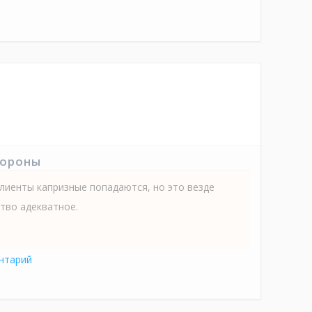
тороны
клиенты капризные попадаются, но это везде
ство адекватное.
нтарий