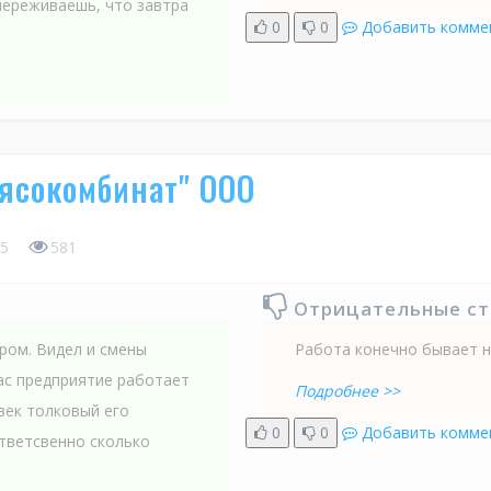
переживаешь, что завтра
0
0
Добавить комме
ясокомбинат" ООО
5
581
Отрицательные с
ром. Видел и смены
Работа конечно бывает н
ас предприятие работает
Подробнее >>
овек толковый его
0
0
Добавить комме
тветсвенно сколько