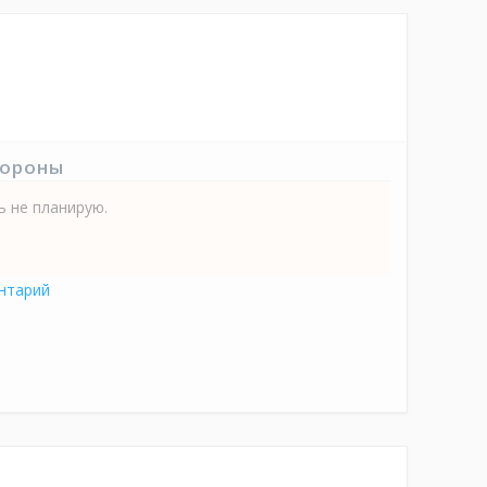
тороны
ь не планирую.
нтарий