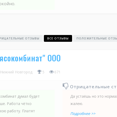
окойно.
РИЦАТЕЛЬНЫЕ ОТЗЫВЫ
ВСЕ ОТЗЫВЫ
ПОЛОЖИТЕЛЬНЫЕ ОТЗ
ясокомбинат" ООО
Нижний Новгород
5
671
Отрицательные с
окомбинат думал будет
Да устаёшь но это нормал
чше. Работа чётко
жалею.
вою работу. Платят
Подробнее >>