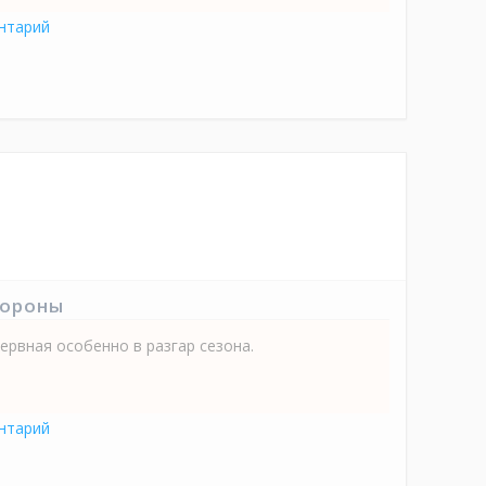
нтарий
тороны
ервная особенно в разгар сезона.
нтарий