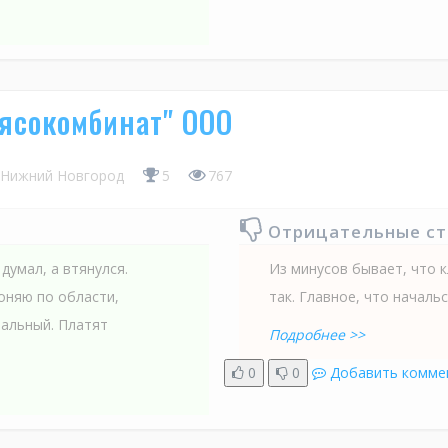
ясокомбинат" ООО
Нижний Новгород
5
767
Отрицательные с
думал, а втянулся.
Из минусов бывает, что 
оняю по области,
так. Главное, что началь
мальный. Платят
Подробнее >>
0
0
Добавить комме