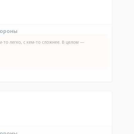
тороны
-то легко, с кем-то сложнее. В целом —
тороны