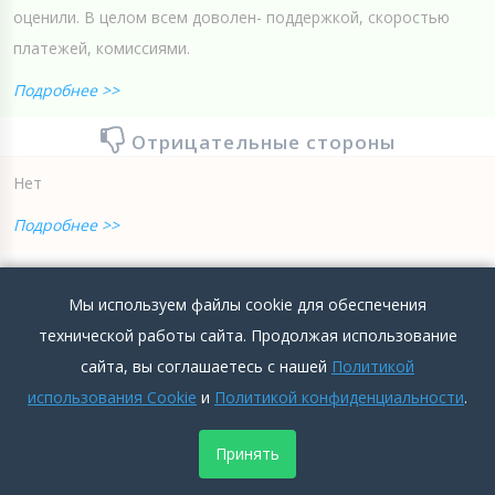
оценили. В целом всем доволен- поддержкой, скоростью
платежей, комиссиями.
Подробнее >>
Отрицательные стороны
Нет
Подробнее >>
0
0
Добавить комментарий
Мы используем файлы cookie для обеспечения
технической работы сайта. Продолжая использование
сайта, вы соглашаетесь с нашей
Политикой
использования Cookie
и
Политикой конфиденциальности
.
Лучший сервис
Принять
vishnyakov
2025-12-22 06:47:03
Абакан
5