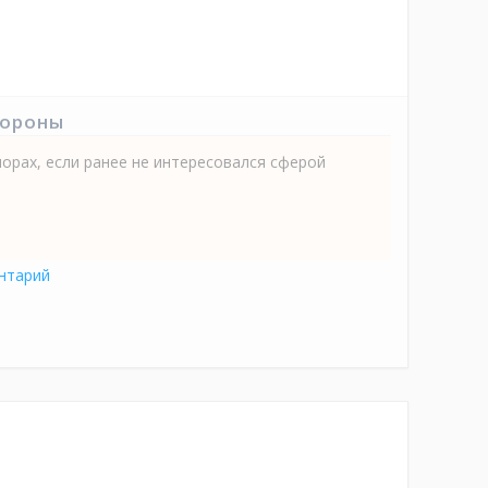
тороны
порах, если ранее не интересовался сферой
нтарий