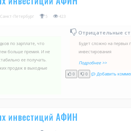
ых инвестиций АФИН
Санкт-Петербург
5
423
Отрицательные с
дков по зарплате, что
Будет сложно на первых 
 тем больше премия. И не
инвестирования
стабильно ее получать.
Подробнее >>
аких продаж в выходные
0
0
Добавить комме
ых инвестиций АФИН