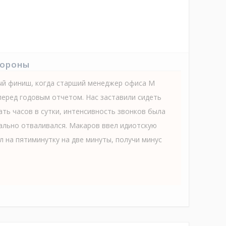
тороны
ый финиш, когда старший менеджер офиса М
перед годовым отчетом. Нас заставили сидеть
ть часов в сутки, интенсивность звонков была
вально отваливался. Макаров ввел идиотскую
л на пятиминутку на две минуты, получи минус