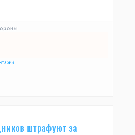
тороны
нтарий
дников штрафуют за