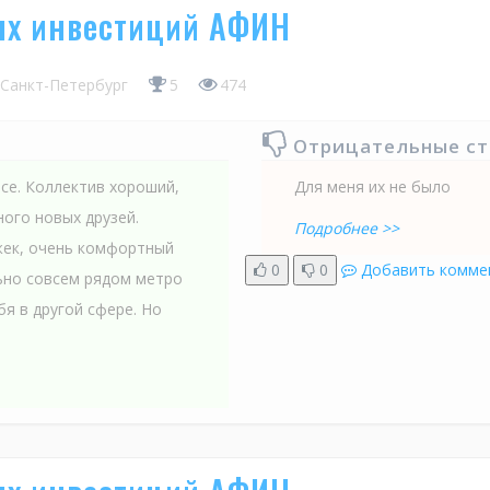
ых инвестиций АФИН
Санкт-Петербург
5
474
Отрицательные с
се. Коллектив хороший,
Для меня их не было
ого новых друзей.
Подробнее >>
жек, очень комфортный
0
0
Добавить комме
ьно совсем рядом метро
бя в другой сфере. Но