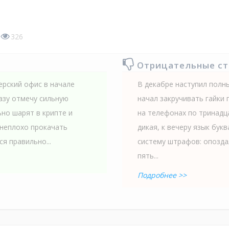
326
Отрицательные с
ерский офис в начале
В декабре наступил полн
азу отмечу сильную
начал закручивать гайки 
но шарят в крипте и
на телефонах по тринадца
 неплохо прокачать
дикая, к вечеру язык бук
я правильно...
систему штрафов: опозда
пять...
Подробнее >>