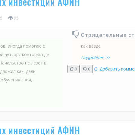
ых инвестиций АФИН
5
95
Отрицательные с
ов, иногда помогаю с
как везде
й аутсорс конторы, где
Подробнее >>
 Начальство не лезет в
0
0
Добавить комме
едложил как, дали
обучения своя,
ых инвестиций АФИН