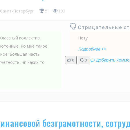
Санкт-Петербург
5
193
Отрицательные с
Классный коллектив,
Нету
нотонные, но мне такое
Подробнее >>
ное. Большая часть
0
0
Добавить комме
чётность, чп каких-то
финансовой безграмотности, сотру