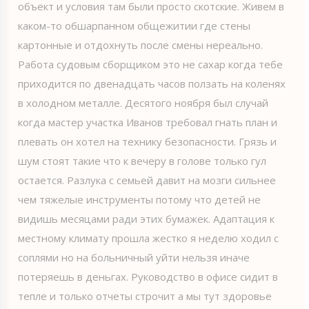
объект и условия там были просто скотские. Живем в
каком-то обшарпанном общежитии где стены
картонные и отдохнуть после смены нереально.
Работа судовым сборщиком это не сахар когда тебе
приходится по двенадцать часов ползать на коленях
в холодном металле. Десятого ноября был случай
когда мастер участка Иванов требовал гнать план и
плевать он хотел на технику безопасности. Грязь и
шум стоят такие что к вечеру в голове только гул
остается. Разлука с семьей давит на мозги сильнее
чем тяжелые инструменты потому что детей не
видишь месяцами ради этих бумажек. Адаптация к
местному климату прошла жестко я неделю ходил с
соплями но на больничный уйти нельзя иначе
потеряешь в деньгах. Руководство в офисе сидит в
тепле и только отчеты строчит а мы тут здоровье