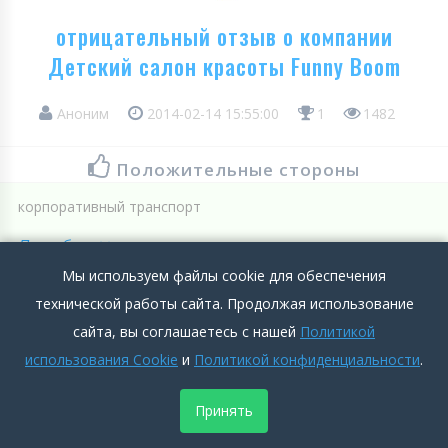
отрицательный отзыв о компании
Детский салон красоты Funny Boom
Аноним
2014-02-14 15:55:00
1
1482
Положительные стороны
корпоративный транспорт
Подробнее >>
Мы используем файлы cookie для обеспечения
Отрицательные стороны
технической работы сайта. Продолжая использование
Больничные не компенсируются!!!Зарплаты ниже рыночных.
сайта, вы соглашаетесь с нашей
Политикой
использования Cookie
и
Политикой конфиденциальности
.
Подробнее >>
Принять
0
0
Добавить комментарий