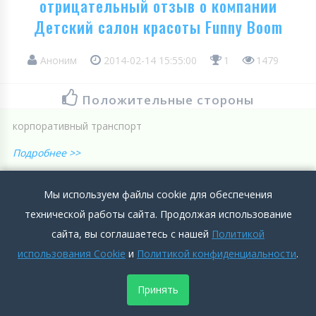
отрицательный отзыв о компании
Детский салон красоты Funny Boom
Аноним
2014-02-14 15:55:00
1
1479
Положительные стороны
корпоративный транспорт
Подробнее >>
Отрицательные стороны
Мы используем файлы cookie для обеспечения
Больничные не компенсируются!!!Зарплаты ниже рыночных.
технической работы сайта. Продолжая использование
сайта, вы соглашаетесь с нашей
Политикой
Подробнее >>
использования Cookie
и
Политикой конфиденциальности
.
0
0
Добавить комментарий
Принять