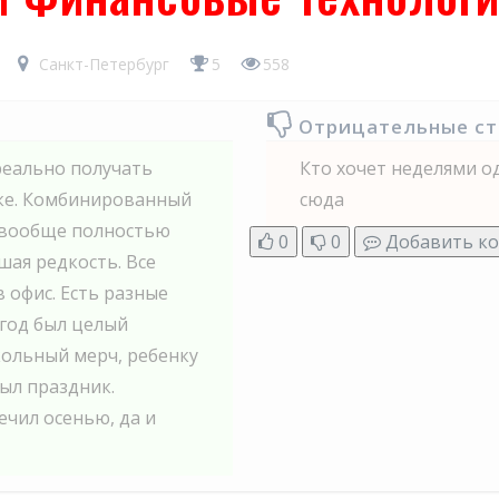
7
Санкт-Петербург
5
558
Отрицательные с
реально получать
Кто хочет неделями од
нке. Комбинированный
сюда
 вообще полностью
0
0
Добавить к
шая редкость. Все
 офис. Есть разные
год был целый
ольный мерч, ребенку
ыл праздник.
ечил осенью, да и