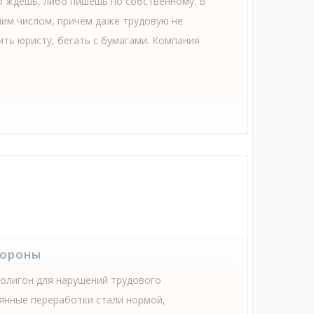
о ждёшь, либо пишешь по собственному. В
ним числом, причём даже трудовую не
ть юристу, бегать с бумагами. Компания
тороны
олигон для нарушений трудового
янные переработки стали нормой,