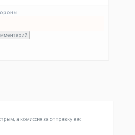
тороны
омментарий
трым, а комиссия за отправку вас