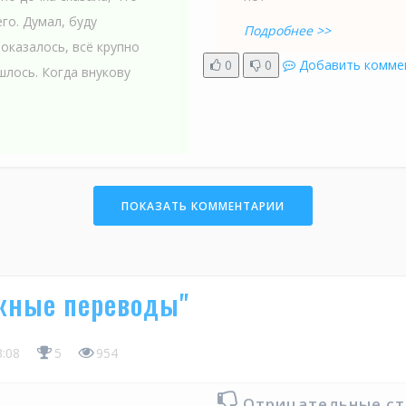
го. Думал, буду
Подробнее >>
 оказалось, всё крупно
0
0
Добавить комме
шлось. Когда внукову
ПОКАЗАТЬ КОММЕНТАРИИ
жные переводы"
3:08
5
954
Отрицательные с