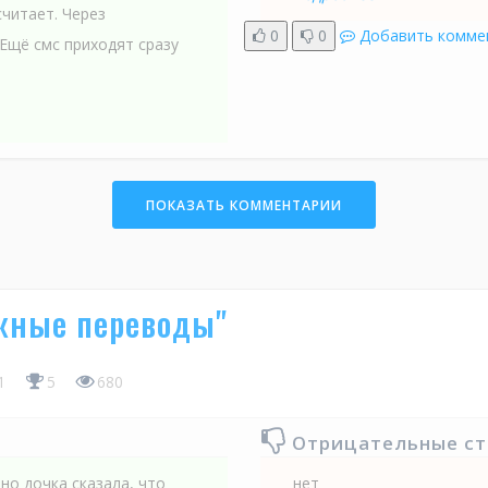
считает. Через
0
0
Добавить комме
Ещё смс приходят сразу
ПОКАЗАТЬ КОММЕНТАРИИ
жные переводы"
41
5
680
Отрицательные с
но дочка сказала, что
нет