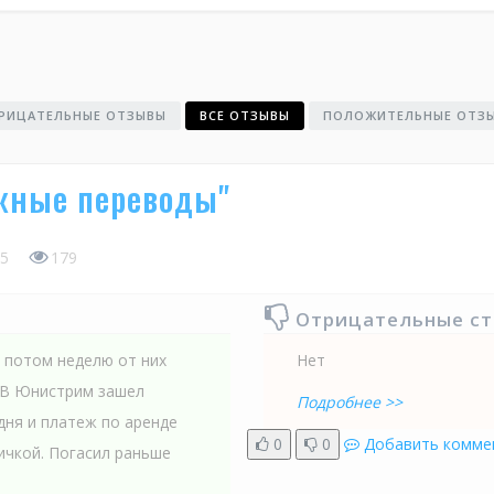
РИЦАТЕЛЬНЫЕ ОТЗЫВЫ
ВСЕ ОТЗЫВЫ
ПОЛОЖИТЕЛЬНЫЕ ОТЗ
жные переводы"
5
179
Отрицательные с
, потом неделю от них
Нет
. В Юнистрим зашел
Подробнее >>
дня и платеж по аренде
0
0
Добавить комме
ичкой. Погасил раньше