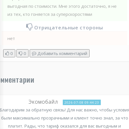
выгодная по стоимости. Мне этого достаточно, я не
из тех, кто гоняется за суперскоростями
Отрицательные стороны
нет
0
0
Добавить комментарий
омментарии
Экомобайл
2026-07-08 09:44:23
Благодарим за обратную связь! Для нас важно, чтобы услови
были максимально прозрачными и клиент точно знал, за что
платит. Рады, что тариф оказался для вас выгодным и