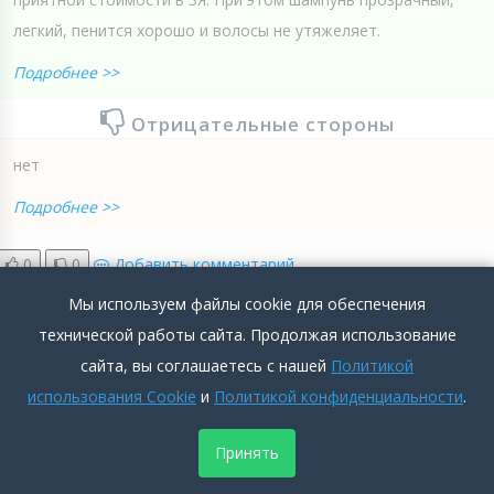
легкий, пенится хорошо и волосы не утяжеляет.
Подробнее >>
Отрицательные стороны
нет
Подробнее >>
0
0
Добавить комментарий
Мы используем файлы cookie для обеспечения
технической работы сайта. Продолжая использование
сайта, вы соглашаетесь с нашей
Политикой
использования Cookie
и
Политикой конфиденциальности
.
Maya d Oro
Принять
Аноним
2026-05-17 10:44:55
Краснодар
5