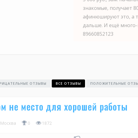
знакомые, получает 80
афинюшируют это, а то
дальше. И ещё много-м
89660852123
РИЦАТЕЛЬНЫЕ ОТЗЫВЫ
ВСЕ ОТЗЫВЫ
ПОЛОЖИТЕЛЬНЫЕ ОТЗ
м не место для хорошей работы
Москва
0
1872