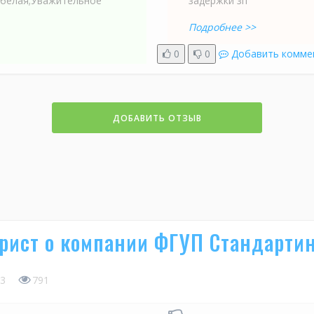
 белая;Уважительное
задержки зп
Подробнее >>
0
0
Добавить комме
ДОБАВИТЬ ОТЗЫВ
рист о компании ФГУП Стандарти
3
791