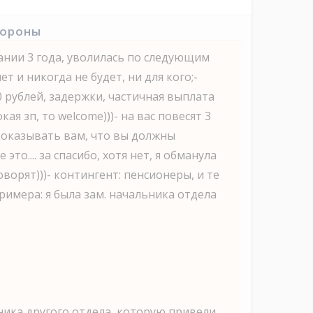
тороны
ании 3 года, уволилась по следующим
т и никогда не будет, ни для кого;-
0 рублей, задержки, частичная выплата
кая зп, то welсome)))- на вас повесят 3
доказывать вам, что вы должны
се это.... за спасибо, хотя нет, я обманула
оворят)))- контингент: пенсионеры, и те
примера: я была зам. начальника отдела
льника другого отдела, которую привели