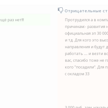
Отрицательные с
щё раз нет!!!
Протрудился а в комп
причинам:- развития не
официальная зп 30 00
и тд. Для кого это высо
направления и будут 
работать ..... и везти в
вас, спасибо тоже не г
кого "посадили". Для 
с окладом 33
3 000 руб., зам. нача