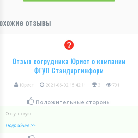
охожие отзывы
Отзыв сотрудника Юрист о компании
ФГУП Стандартинформ
Юрист
2021-06-02 15:42:11
3
791
Положительные стороны
Отсутствуют
Подробнее >>