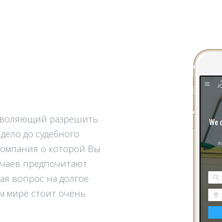
озволяющий разрешить
дело до судебного
компания о которой Вы
учаев предпочитают
ая вопрос на долгое
м мире стоит очень