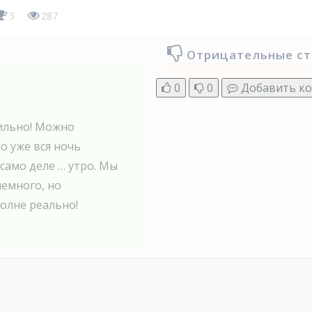
3
287
Отрицательные с
0
0
Добавить к
тильно! Можно
о уже вся ночь
 само деле … утро. Мы
немного, но
олне реально!